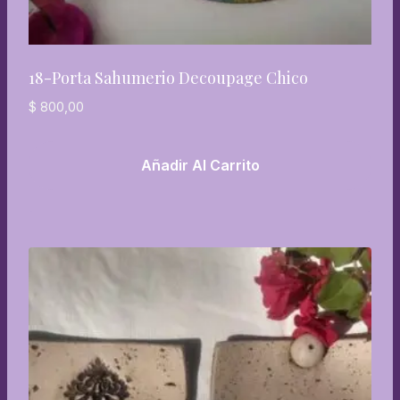
18-Porta Sahumerio Decoupage Chico
$
800,00
Añadir Al Carrito