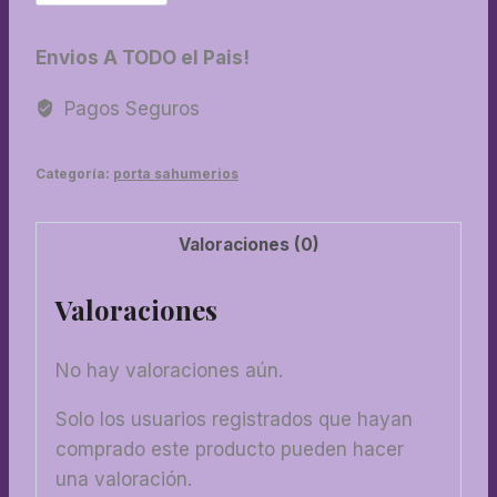
Caja
porta
Envios A TODO el Pais!
sahumerio
caña
Pagos Seguros
pintada
cantidad
Categoría:
porta sahumerios
Valoraciones (0)
Valoraciones
No hay valoraciones aún.
Solo los usuarios registrados que hayan
comprado este producto pueden hacer
una valoración.