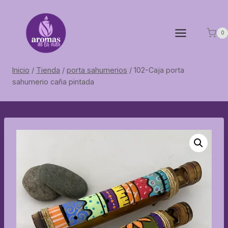
Saltar
al
contenido
0
Inicio
/
Tienda
/
porta sahumerios
/
102-Caja porta
sahumerio caña pintada