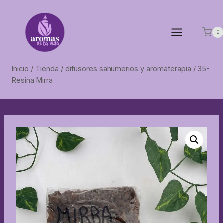
Saltar
al
contenido
0
Inicio
/
Tienda
/
difusores sahumerios y aromaterapia
/
35-
Resina Mirra