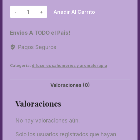
35-
Añadir Al Carrito
Resina
Mirra
Envios A TODO el Pais!
cantidad
Pagos Seguros
Categoría:
difusores sahumerios y aromaterapia
Valoraciones (0)
Valoraciones
No hay valoraciones aún.
Solo los usuarios registrados que hayan