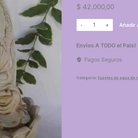
$
42.000,00
05-
Añadir 
Fuente
resina
Envios A TODO el Pais!
buda
con
Pagos Seguros
hojas
cantidad
Categoría:
fuentes de agua de 