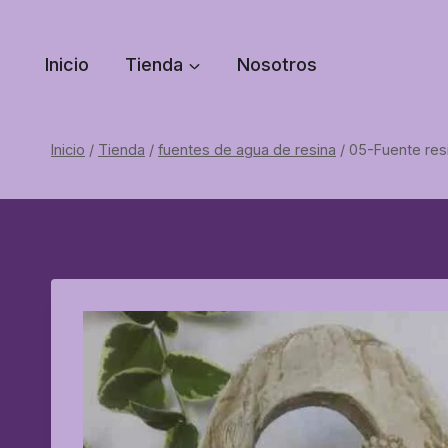
Saltar
al
Inicio
Tienda
Nosotros
contenido
Inicio
/
Tienda
/
fuentes de agua de resina
/
05-Fuente res