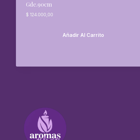
Gde.90cm
$
124.000,00
Añadir Al Carrito