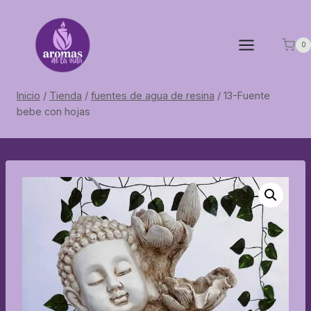
Saltar
al
contenido
0
Inicio
/
Tienda
/
fuentes de agua de resina
/
13-Fuente
bebe con hojas