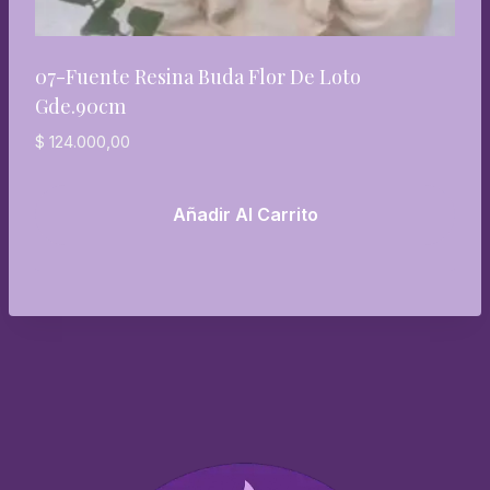
07-Fuente Resina Buda Flor De Loto
Gde.90cm
$
124.000,00
Añadir Al Carrito