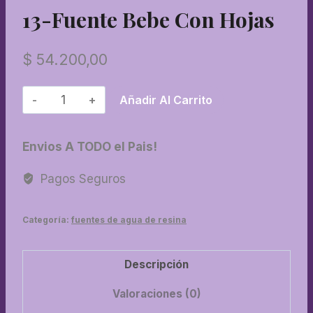
13-Fuente Bebe Con Hojas
$
54.200,00
13-
Añadir Al Carrito
Fuente
bebe
Envios A TODO el Pais!
con
hojas
Pagos Seguros
cantidad
Categoría:
fuentes de agua de resina
Descripción
Valoraciones (0)