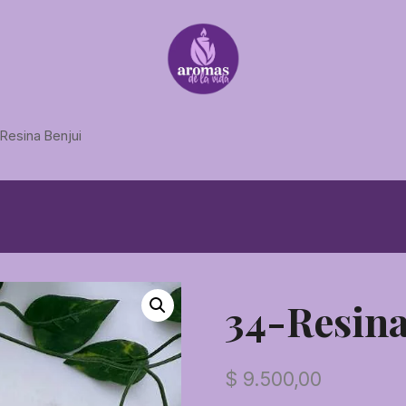
Resina Benjui
34-Resina
$
9.500,00