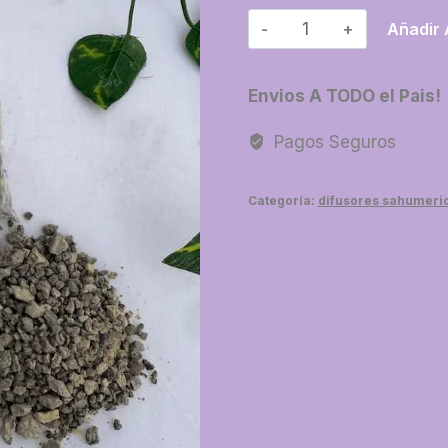
34-
Añadir 
Resina
Benjui
Envios A TODO el Pais!
cantidad
Pagos Seguros
Categoría:
difusores sahumeri