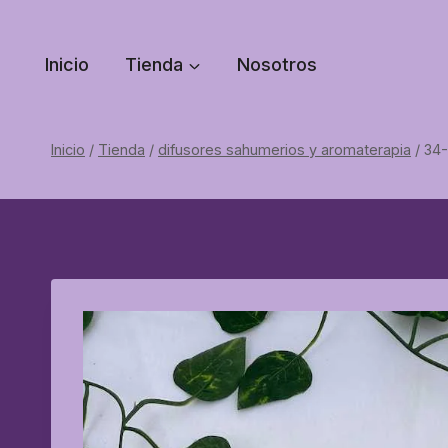
Saltar
al
Inicio
Tienda
Nosotros
contenido
Inicio
/
Tienda
/
difusores sahumerios y aromaterapia
/
34-