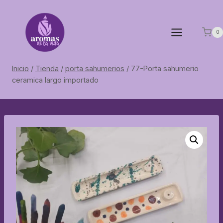
Saltar
al
contenido
0
Inicio
/
Tienda
/
porta sahumerios
/
77-Porta sahumerio
ceramica largo importado