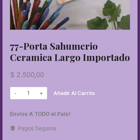
77-Porta Sahumerio
Ceramica Largo Importado
$
2.500,00
77-
Añadir Al Carrito
Porta
sahumerio
Envios A TODO el Pais!
ceramica
largo
Pagos Seguros
importado