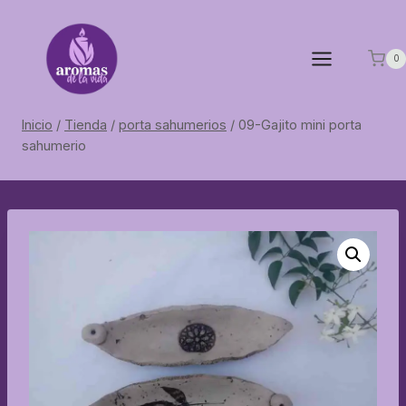
Saltar
al
contenido
0
Inicio
/
Tienda
/
porta sahumerios
/
09-Gajito mini porta
sahumerio