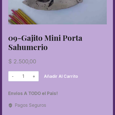
09-Gajito Mini Porta
Sahumerio
$
2.500,00
09-
Añadir Al Carrito
Gajito
mini
Envios A TODO el Pais!
porta
sahumerio
Pagos Seguros
cantidad