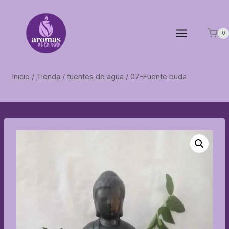
Saltar
al
contenido
0
Inicio
/
Tienda
/
fuentes de agua
/
07-Fuente buda