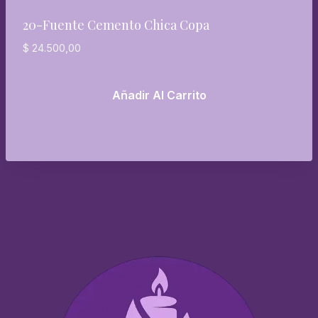
20-Fuente Cemento Chica Copa
$
24.500,00
Añadir Al Carrito