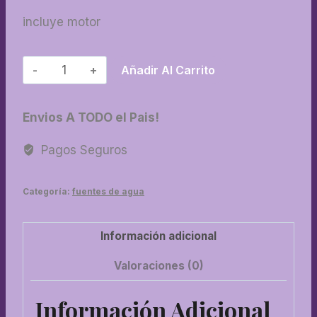
incluye motor
07-
Añadir Al Carrito
Fuente
buda
Envios A TODO el Pais!
cantidad
Pagos Seguros
Categoría:
fuentes de agua
Información adicional
Valoraciones (0)
Información Adicional