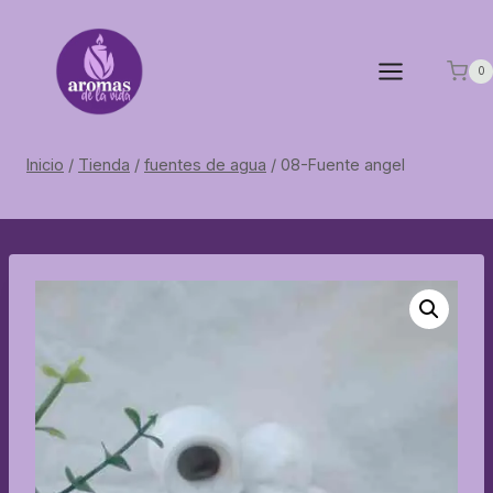
Saltar
al
contenido
0
Inicio
/
Tienda
/
fuentes de agua
/
08-Fuente angel