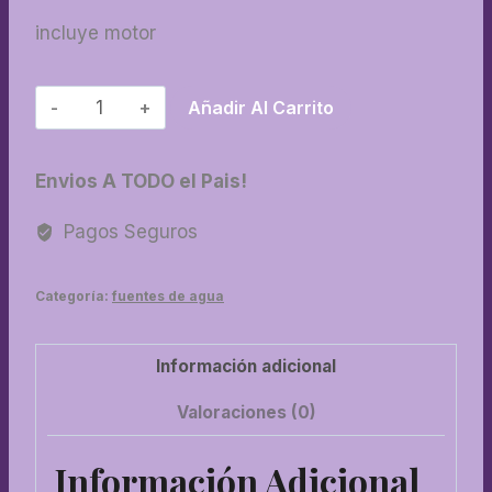
incluye motor
08-
Añadir Al Carrito
Fuente
angel
Envios A TODO el Pais!
cantidad
Pagos Seguros
Categoría:
fuentes de agua
Información adicional
Valoraciones (0)
Información Adicional