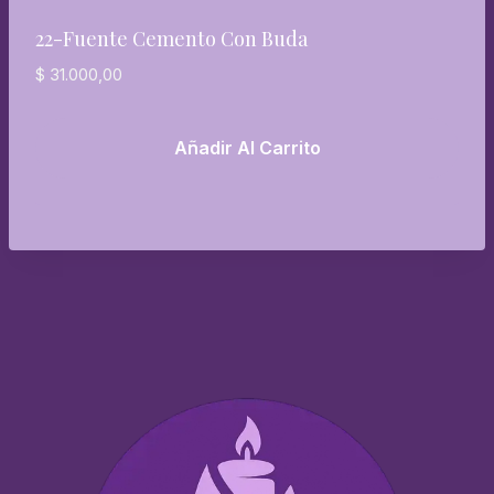
22-Fuente Cemento Con Buda
$
31.000,00
Añadir Al Carrito