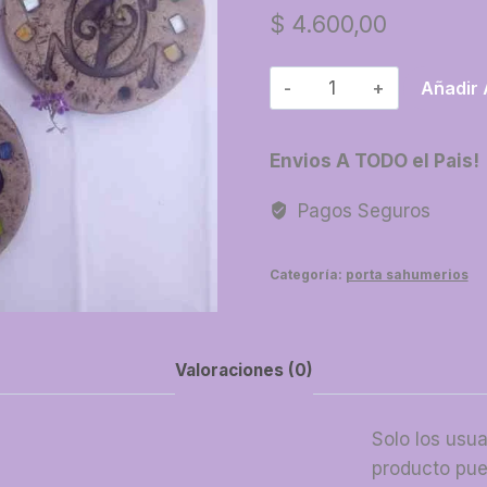
$
4.600,00
52-
Añadir 
Porta
espiral
Envios A TODO el Pais!
pasta
piedra
Pagos Seguros
color
cantidad
Categoría:
porta sahumerios
Valoraciones (0)
Solo los usu
producto pue