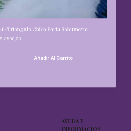
16-Triangulo Chico Porta Sahumerio
$
2.500,00
Añadir Al Carrito
AYUDA E
INFORMACION