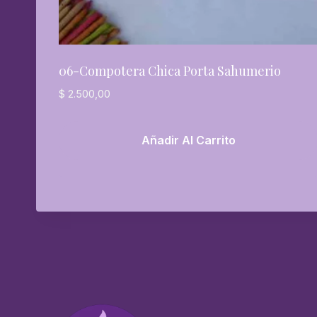
06-Compotera Chica Porta Sahumerio
$
2.500,00
Añadir Al Carrito