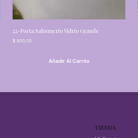
22-Porta Sahumerio Vidrio Grande
$
900,00
Añadir Al Carrito
TIENDA