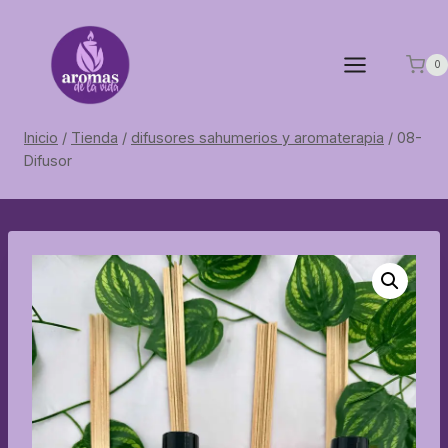
Saltar
al
contenido
0
Inicio
/
Tienda
/
difusores sahumerios y aromaterapia
/
08-
Difusor