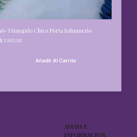
16-Triangulo Chico Porta Sahumerio
$
2.500,00
Añadir Al Carrito
AYUDA E
INFORMACION