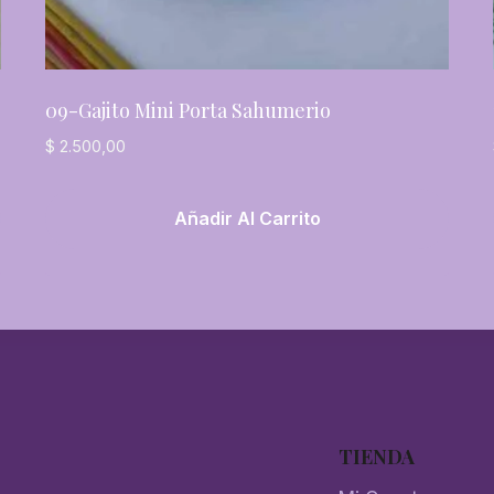
09-Gajito Mini Porta Sahumerio
$
2.500,00
Añadir Al Carrito
TIENDA