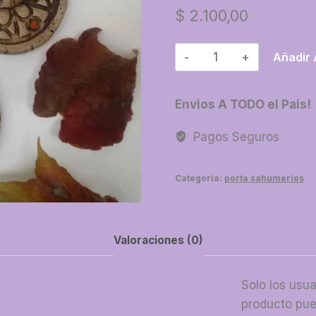
$
2.100,00
41-
Añadir 
Porta
sahumerio
Envios A TODO el Pais!
pasta
piedra
Pagos Seguros
grande
cantidad
Categoría:
porta sahumerios
Valoraciones (0)
Solo los usu
producto pue