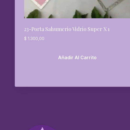
23-Porta Sahumerio Vidrio Super X 1
$
1.300,00
Añadir Al Carrito