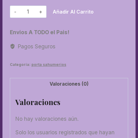
34-
Añadir Al Carrito
Porta
sahumerio
Envios A TODO el Pais!
cara
cantidad
Pagos Seguros
Categoría:
porta sahumerios
Valoraciones (0)
Valoraciones
No hay valoraciones aún.
Solo los usuarios registrados que hayan