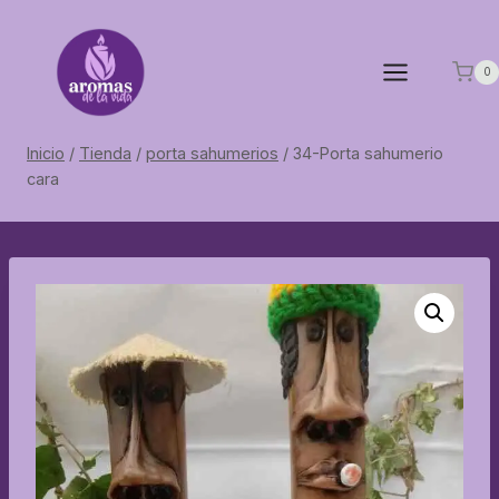
Saltar
al
contenido
0
Inicio
/
Tienda
/
porta sahumerios
/
34-Porta sahumerio
cara