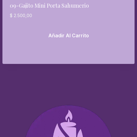
09-Gajito Mini Porta Sahumerio
$
2.500,00
Añadir Al Carrito