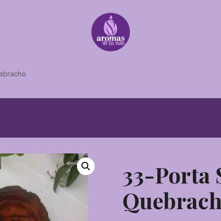
uebracho
33-Porta
Quebrac