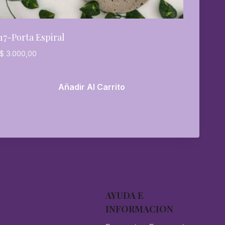
17-Porta Espiral
$
3.000,00
Añadir Al Carrito
AYUDA E
INFORMACION