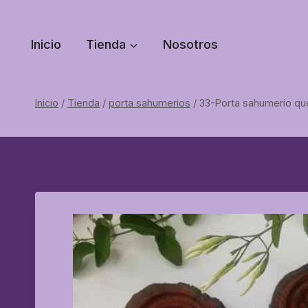
Saltar
al
Inicio
Tienda
Nosotros
contenido
Inicio
/
Tienda
/
porta sahumerios
/
33-Porta sahumerio q