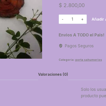
$
2.800,00
33-
Añadir 
Porta
sahumerio
Envios A TODO el Pais!
quebracho
cantidad
Pagos Seguros
Categoría:
porta sahumerios
Valoraciones (0)
Solo los usu
producto pue