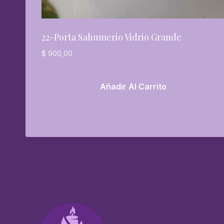
22-Porta Sahumerio Vidrio Grande
$
900,00
Añadir Al Carrito