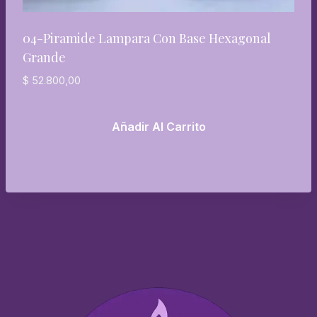
04-Piramide Lampara Con Base Hexagonal
Grande
$
52.800,00
Añadir Al Carrito