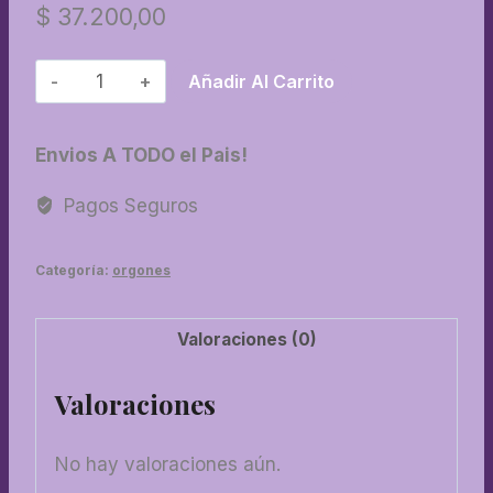
$
37.200,00
08-
Añadir Al Carrito
Piramide
lampara
Envios A TODO el Pais!
buda/ganesha
chica
Pagos Seguros
cantidad
Categoría:
orgones
Valoraciones (0)
Valoraciones
No hay valoraciones aún.