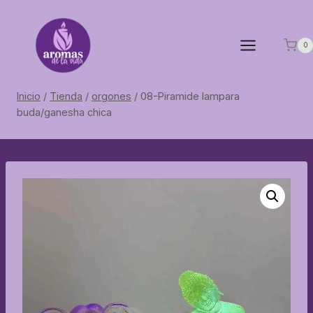
Saltar
al
contenido
0
Inicio
/
Tienda
/
orgones
/
08-Piramide lampara
buda/ganesha chica