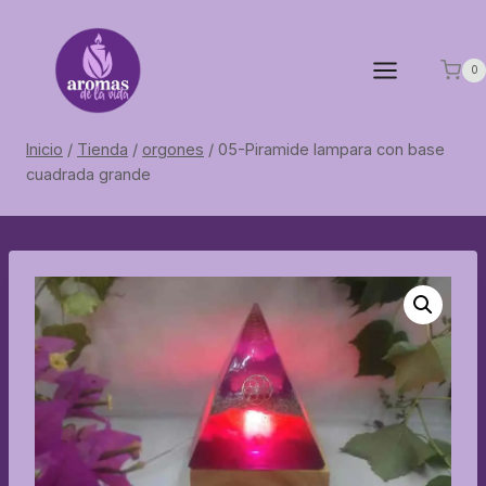
Saltar
al
contenido
0
Inicio
/
Tienda
/
orgones
/
05-Piramide lampara con base
cuadrada grande