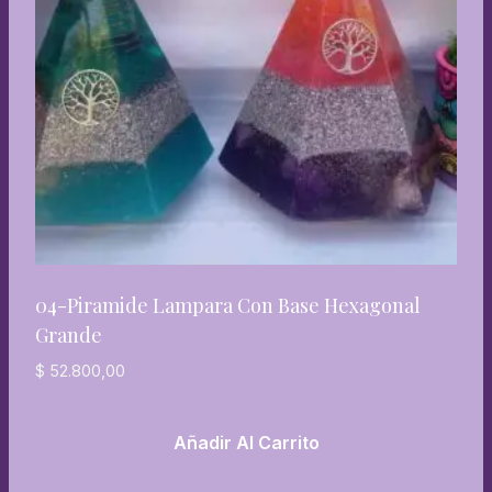
04-Piramide Lampara Con Base Hexagonal
Grande
$
52.800,00
Añadir Al Carrito