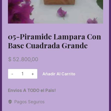
05-Piramide Lampara Con
Base Cuadrada Grande
$
52.800,00
05-
Añadir Al Carrito
Piramide
lampara
Envios A TODO el Pais!
con
base
Pagos Seguros
cuadrada