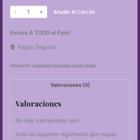
01-
Añadir Al Carrito
Llaveros
grandes
Envios A TODO el Pais!
cantidad
Pagos Seguros
Categoría:
colgantes feng shui nazar hindu
Valoraciones (0)
Valoraciones
No hay valoraciones aún.
Solo los usuarios registrados que hayan