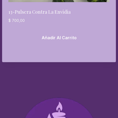
13-Pulsera Contra La Envidia
$
700,00
Añadir Al Carrito