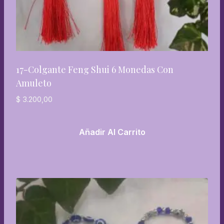
17-Colgante Feng Shui 6 Monedas Con
Amuleto
$
3.200,00
Añadir Al Carrito