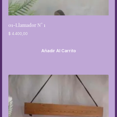
01-Llamador N° 1
$
4.400,00
Añadir Al Carrito