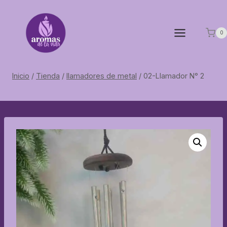
Saltar
al
contenido
0
Inicio
/
Tienda
/
llamadores de metal
/
02-Llamador N° 2