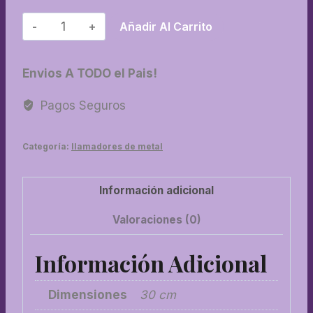
02-
Añadir Al Carrito
Llamador
N°
Envios A TODO el Pais!
2
cantidad
Pagos Seguros
Categoría:
llamadores de metal
Información adicional
Valoraciones (0)
Información Adicional
Dimensiones
30 cm