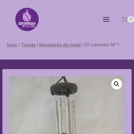
Saltar
al
contenido
0
Inicio
/
Tienda
/
llamadores de metal
/
01-Llamador N° 1