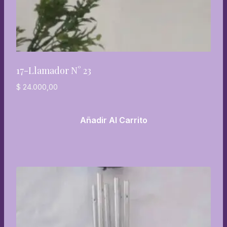
17-Llamador N° 23
$
24.000,00
Añadir Al Carrito