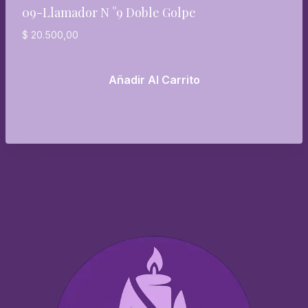
09-Llamador N °9 Doble Golpe
$
20.500,00
Añadir Al Carrito