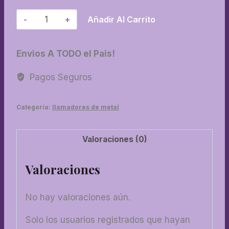
01-
Añadir Al Carrito
Llamador
N°
Envios A TODO el Pais!
1
cantidad
Pagos Seguros
Categoría:
llamadores de metal
Valoraciones (0)
Valoraciones
No hay valoraciones aún.
Solo los usuarios registrados que hayan