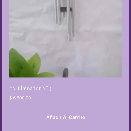
03-Llamador N° 3
$
6.800,00
Añadir Al Carrito