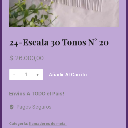
24-Escala 30 Tonos N° 20
$
26.000,00
24-
Añadir Al Carrito
Escala
30
Envios A TODO el Pais!
tonos
N°
Pagos Seguros
20
cantidad
Categoría:
llamadores de metal