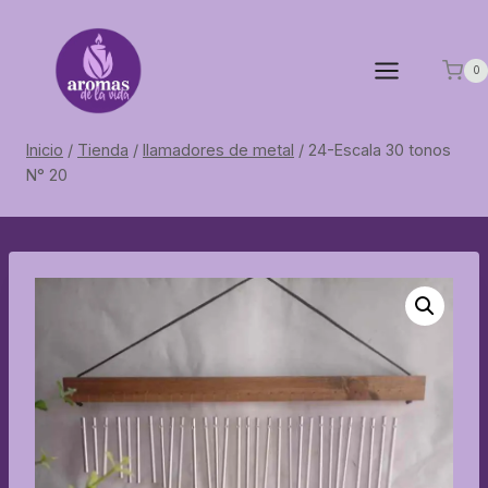
Saltar
al
contenido
0
Inicio
/
Tienda
/
llamadores de metal
/
24-Escala 30 tonos
N° 20