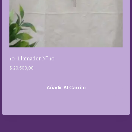
10-Llamador N° 10
$
20.500,00
Añadir Al Carrito