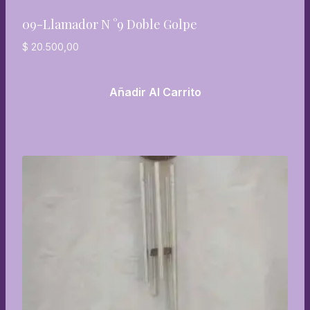
09-Llamador N °9 Doble Golpe
$
20.500,00
Añadir Al Carrito