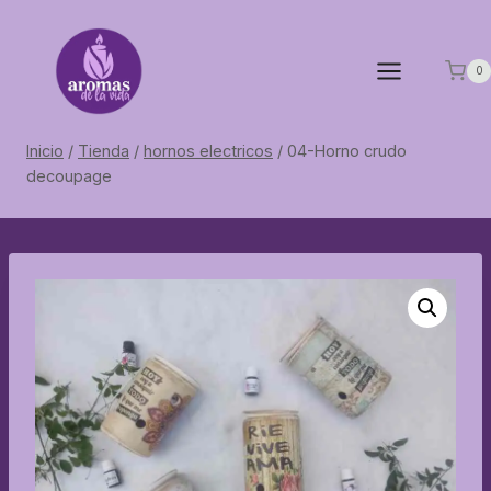
Saltar
al
contenido
0
Inicio
/
Tienda
/
hornos electricos
/
04-Horno crudo
decoupage