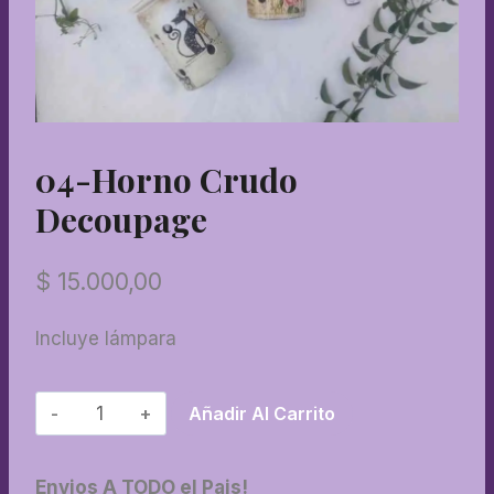
04-Horno Crudo
Decoupage
$
15.000,00
Incluye lámpara
04-
Añadir Al Carrito
Horno
crudo
Envios A TODO el Pais!