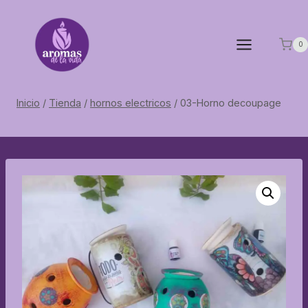
Saltar
al
contenido
0
Inicio
/
Tienda
/
hornos electricos
/
03-Horno decoupage