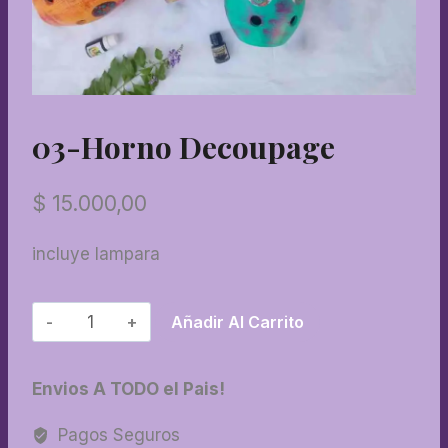
03-Horno Decoupage
$
15.000,00
incluye lampara
03-
Añadir Al Carrito
Horno
decoupage
Envios A TODO el Pais!
cantidad
Pagos Seguros