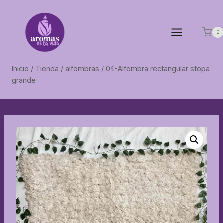
Saltar
al
contenido
0
Inicio
/
Tienda
/
alfombras
/
04-Alfombra rectangular stopa
grande