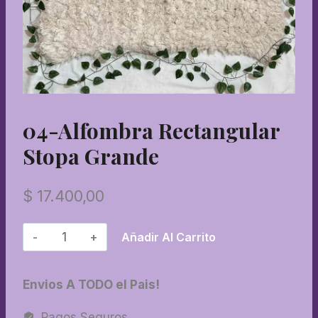
04-Alfombra Rectangular
Stopa Grande
$
17.400,00
04-
Añadir Al Carrito
Alfombra
rectangular
Envios A TODO el Pais!
stopa
grande
Pagos Seguros