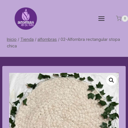
Saltar
al
contenido
0
Inicio
/
Tienda
/
alfombras
/
02-Alfombra rectangular stopa
chica