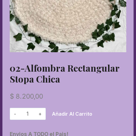
02-Alfombra Rectangular
Stopa Chica
$
8.200,00
02-
Añadir Al Carrito
Alfombra
rectangular
Envios A TODO el Pais!