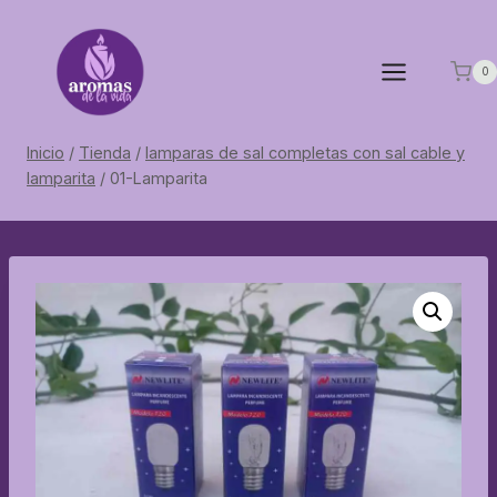
Saltar
al
contenido
0
Inicio
/
Tienda
/
lamparas de sal completas con sal cable y
lamparita
/
01-Lamparita