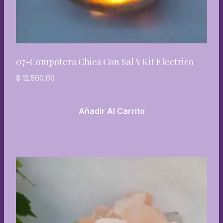
07-Compotera Chica Con Sal Y Kit Electrico
$
12.500,00
Añadir Al Carrito