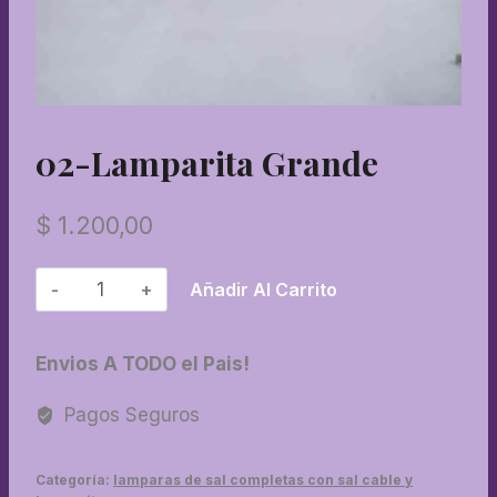
02-Lamparita Grande
$
1.200,00
02-
Añadir Al Carrito
Lamparita
grande
Envios A TODO el Pais!
cantidad
Pagos Seguros
Categoría:
lamparas de sal completas con sal cable y