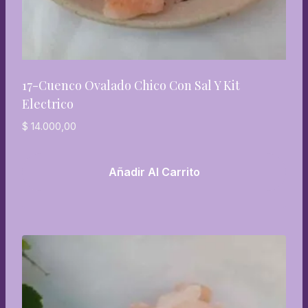
17-Cuenco Ovalado Chico Con Sal Y Kit
Electrico
$
14.000,00
Añadir Al Carrito