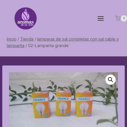
Saltar
al
contenido
0
Inicio
/
Tienda
/
lamparas de sal completas con sal cable y
lamparita
/
02-Lamparita grande