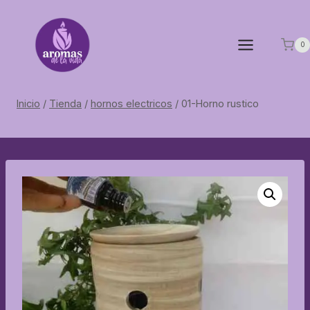
Saltar
al
contenido
0
Inicio
/
Tienda
/
hornos electricos
/
01-Horno rustico