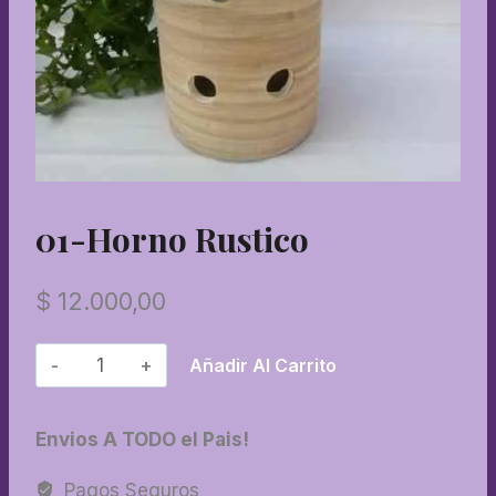
01-Horno Rustico
$
12.000,00
01-
Añadir Al Carrito
Horno
rustico
Envios A TODO el Pais!
cantidad
Pagos Seguros