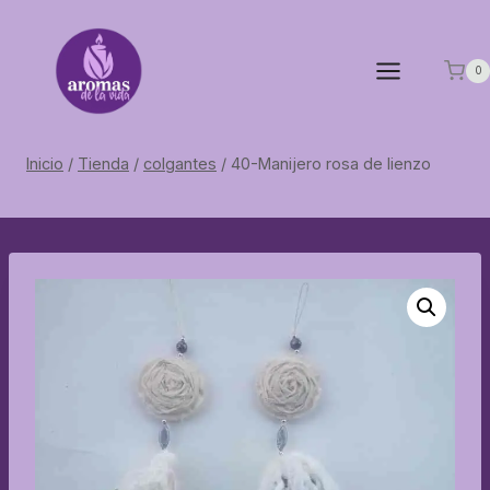
Saltar
al
contenido
0
Inicio
/
Tienda
/
colgantes
/
40-Manijero rosa de lienzo