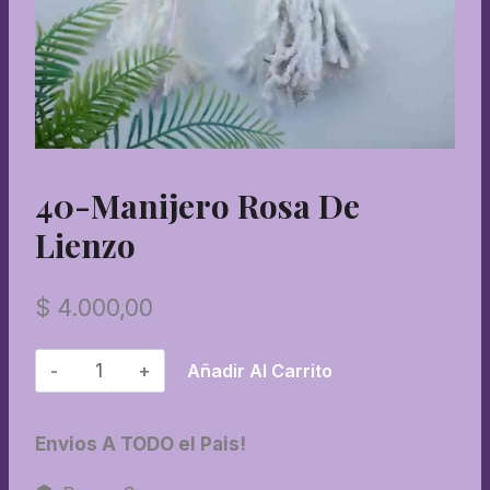
40-Manijero Rosa De
Lienzo
$
4.000,00
40-
Añadir Al Carrito
Manijero
rosa
Envios A TODO el Pais!
de
lienzo