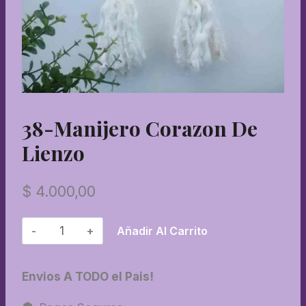
38-Manijero Corazon De
Lienzo
$
4.000,00
38-
Añadir Al Carrito
Manijero
corazon
Envios A TODO el Pais!
de
lienzo