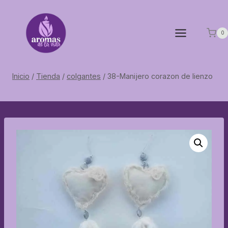
Saltar
al
contenido
0
Inicio
/
Tienda
/
colgantes
/
38-Manijero corazon de lienzo