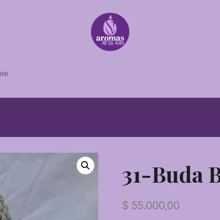
nte
31-Buda B
$
55.000,00