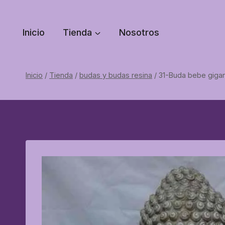
Saltar
al
Inicio
Tienda
Nosotros
contenido
Inicio
/
Tienda
/
budas y budas resina
/
31-Buda bebe giga