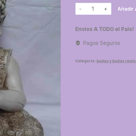
31-
Añadir 
Buda
bebe
Envios A TODO el Pais!
gigante
cantidad
Pagos Seguros
Categoría:
budas y budas resin