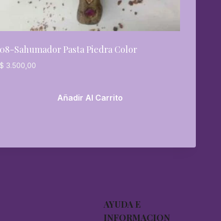
08-Sahumador Pasta Piedra Color
$
3.500,00
Añadir Al Carrito
AYUDA E
INFORMACION