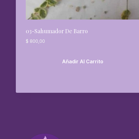
03-Sahumador De Barro
$
800,00
Añadir Al Carrito