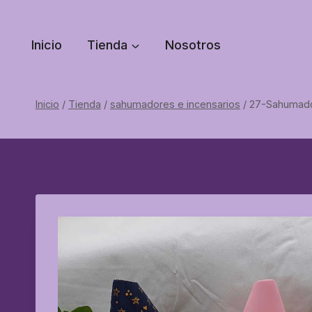
Saltar
al
Inicio
Tienda
Nosotros
contenido
Inicio
/
Tienda
/
sahumadores e incensarios
/
27-Sahumador