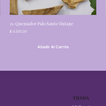
21-Quemador Palo Santo Vintage
$
4.200,00
Añadir Al Carrito
TIENDA