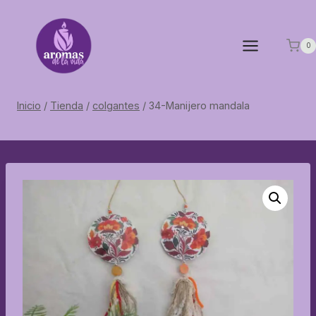
Saltar
al
contenido
0
Inicio
/
Tienda
/
colgantes
/
34-Manijero mandala