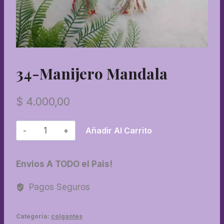
34-Manijero Mandala
$
4.000,00
34-
Añadir Al Carrito
Manijero
mandala
Envios A TODO el Pais!
cantidad
Pagos Seguros
Categoría:
colgantes