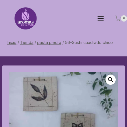
Saltar
al
contenido
0
Inicio
/
Tienda
/
pasta piedra
/
56-Sushi cuadrado chico