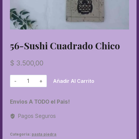
56-Sushi Cuadrado Chico
$
3.500,00
56-
Añadir Al Carrito
Sushi
cuadrado
Envios A TODO el Pais!
chico
cantidad
Pagos Seguros
Categoría:
pasta piedra