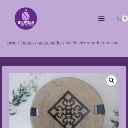
Saltar
al
contenido
0
Inicio
/
Tienda
/
pasta piedra
/
54-Sushi redondo mediano