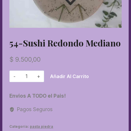
54-Sushi Redondo Mediano
$
9.500,00
54-
Añadir Al Carrito
Sushi
redondo
Envios A TODO el Pais!
mediano
cantidad
Pagos Seguros
Categoría:
pasta piedra