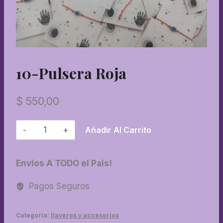
10-Pulsera Roja
$
550,00
10-
Añadir Al Carrito
Pulsera
roja
Envios A TODO el Pais!
cantidad
Pagos Seguros
Categoría:
llaveros y accesorios