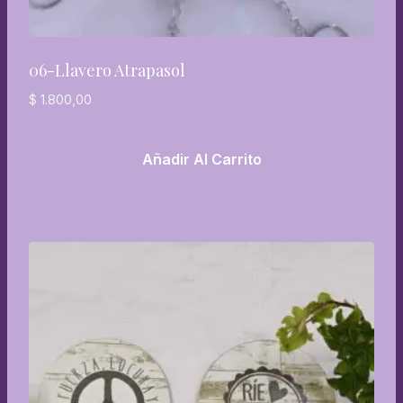
06-Llavero Atrapasol
$
1.800,00
Añadir Al Carrito