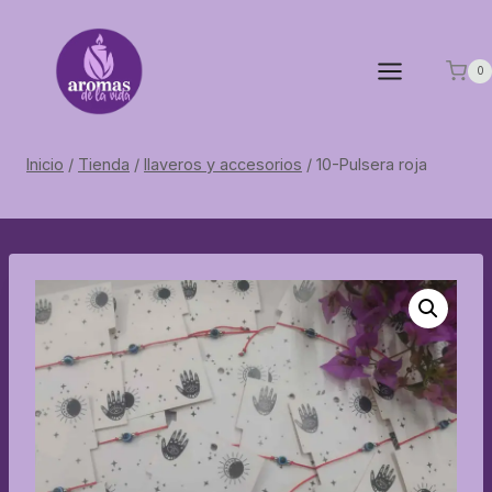
Saltar
al
contenido
0
Inicio
/
Tienda
/
llaveros y accesorios
/
10-Pulsera roja