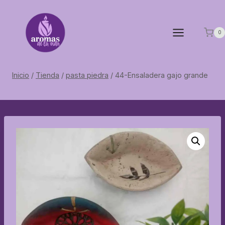
Saltar
al
contenido
0
Inicio
/
Tienda
/
pasta piedra
/
44-Ensaladera gajo grande