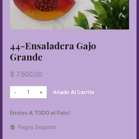
44-Ensaladera Gajo
Grande
$
7.500,00
44-
Añadir Al Carrito
Ensaladera
gajo
Envios A TODO el Pais!
grande
cantidad
Pagos Seguros