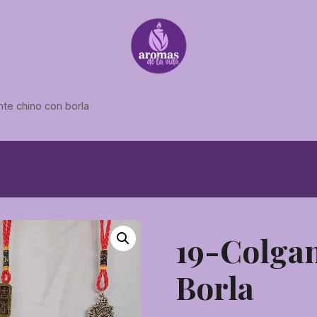
te chino con borla
19-Colga
Borla