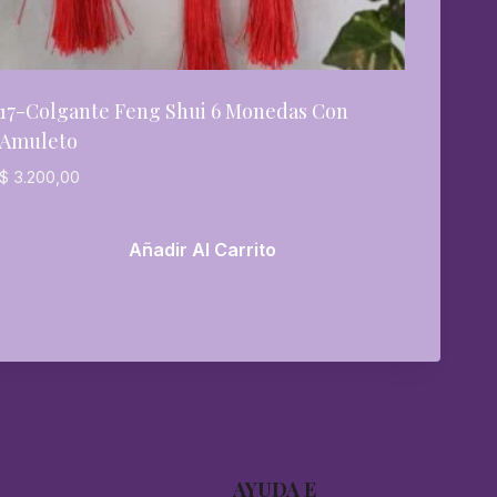
17-Colgante Feng Shui 6 Monedas Con
Amuleto
$
3.200,00
Añadir Al Carrito
AYUDA E