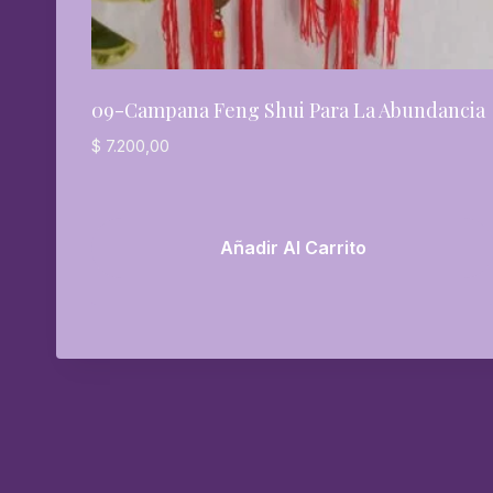
09-Campana Feng Shui Para La Abundancia
$
7.200,00
Añadir Al Carrito