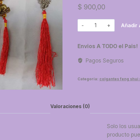
$
900,00
19-
Añadir 
Colgante
chino
Envios A TODO el Pais!
con
borla
Pagos Seguros
cantidad
Categoría:
colgantes feng shui
Valoraciones (0)
Solo los usu
producto pue