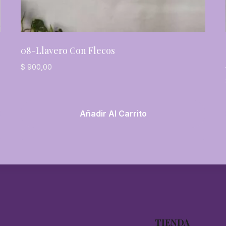
08-Llavero Con Flecos
$
900,00
Añadir Al Carrito
TIENDA