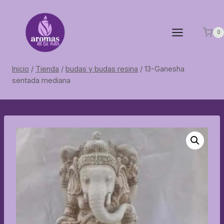
Saltar
al
contenido
0
Inicio
/
Tienda
/
budas y budas resina
/
13-Ganesha
sentada mediana