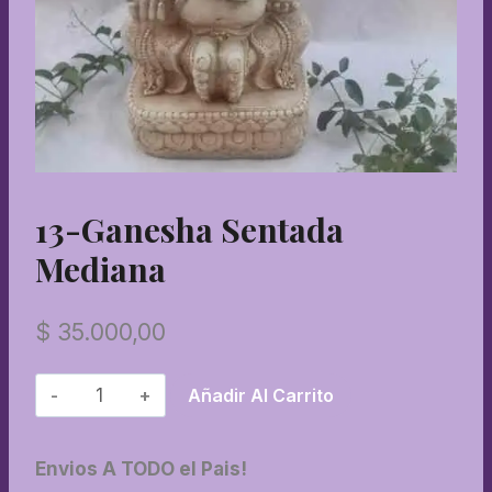
13-Ganesha Sentada
Mediana
$
35.000,00
13-
Añadir Al Carrito
Ganesha
sentada
Envios A TODO el Pais!
mediana