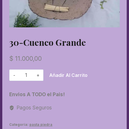
30-Cuenco Grande
$
11.000,00
30-
Añadir Al Carrito
Cuenco
grande
Envios A TODO el Pais!
cantidad
Pagos Seguros
Categoría:
pasta piedra