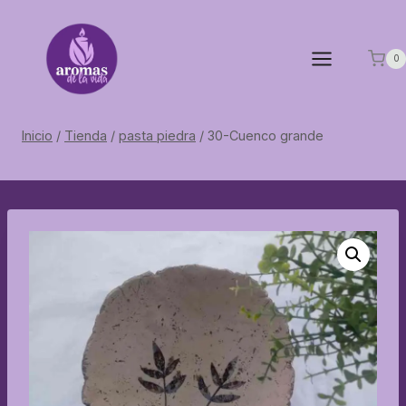
Saltar
al
contenido
0
Inicio
/
Tienda
/
pasta piedra
/
30-Cuenco grande