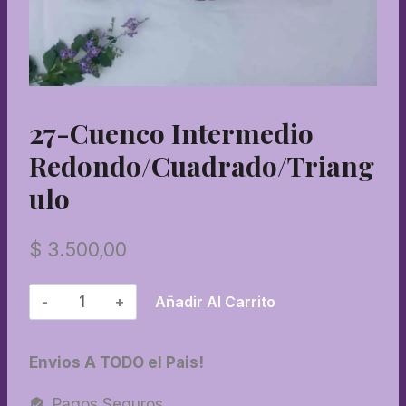
27-Cuenco Intermedio
Redondo/cuadrado/triang
Ulo
$
3.500,00
27-
Añadir Al Carrito
Cuenco
intermedio
Envios A TODO el Pais!
redondo/cuadrado/triangulo
cantidad
Pagos Seguros