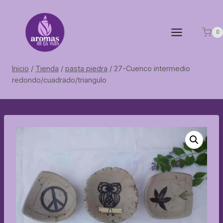
Saltar
al
contenido
0
Inicio
/
Tienda
/
pasta piedra
/
27-Cuenco intermedio
redondo/cuadrado/triangulo