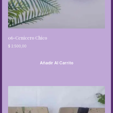
06-Cenicero Chico
$
2.500,00
Añadir Al Carrito