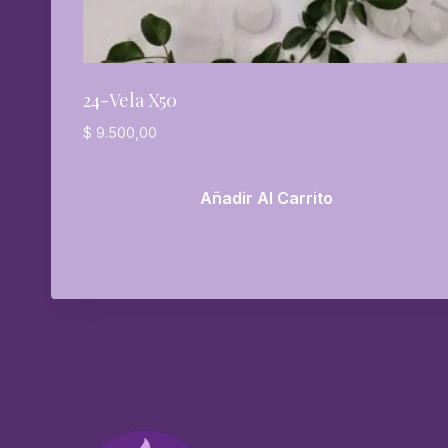
24-Vela X50
$
9.500,00
Añadir Al Carrito