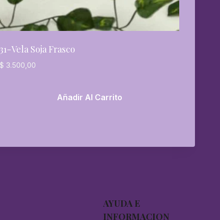
31-Vela Soja Frasco
$
3.500,00
Añadir Al Carrito
AYUDA E
INFORMACION