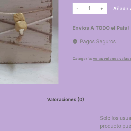
12-
Añadir 
Vela
cubo
Envios A TODO el Pais!
x
2
Pagos Seguros
cantidad
Categoría:
velas velones velas
Valoraciones (0)
Solo los usu
producto pue