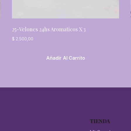
25-Velones 24hs Aromaticos X 3
$
2.500,00
Añadir Al Carrito
TIENDA