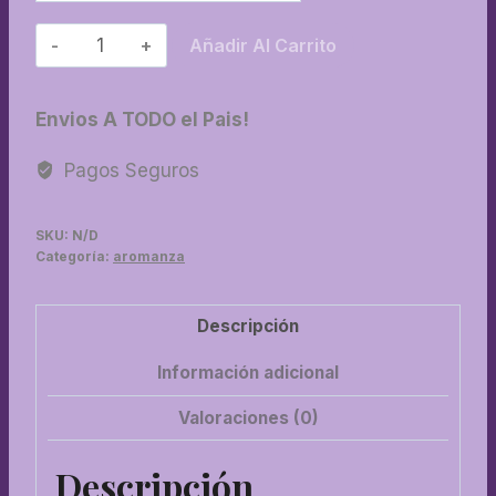
-
Añadir Al Carrito
Sahumerios
linea
Envios A TODO el Pais!
blanca
extralong
Pagos Seguros
cantidad
SKU:
N/D
Categoría:
aromanza
Descripción
Información adicional
Valoraciones (0)
Descripción