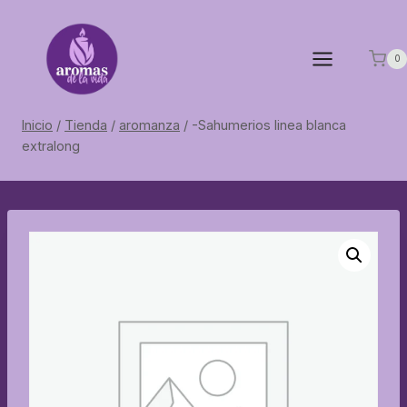
Saltar
al
contenido
0
Inicio
/
Tienda
/
aromanza
/
-Sahumerios linea blanca
extralong