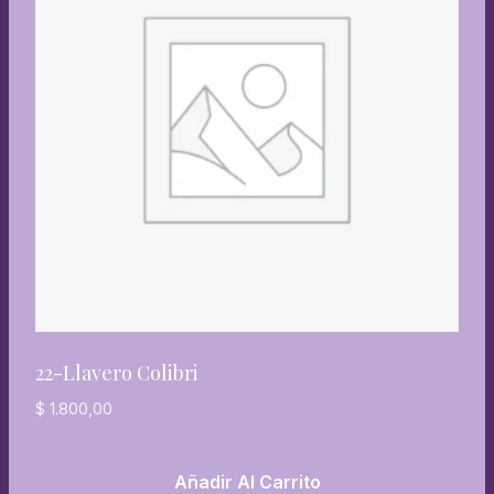
22-Llavero Colibri
$
1.800,00
Añadir Al Carrito