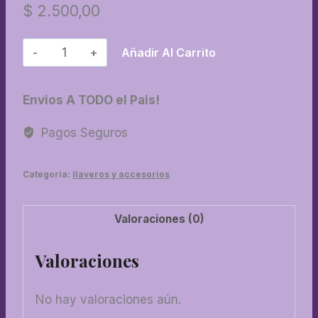
$
2.500,00
08-
Añadir Al Carrito
Llavero
Atrapasol
Envios A TODO el Pais!
7
chackras
Pagos Seguros
chico
cantidad
Categoría:
llaveros y accesorios
Valoraciones (0)
Valoraciones
No hay valoraciones aún.