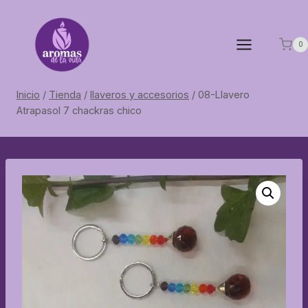
Saltar
al
contenido
0
Inicio
/
Tienda
/
llaveros y accesorios
/
08-Llavero
Atrapasol 7 chackras chico