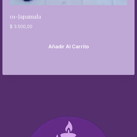
01-Japamala
$
3.500,00
Añadir Al Carrito