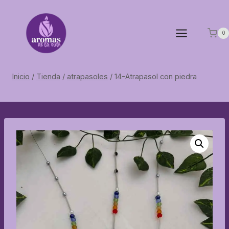
Saltar
al
contenido
0
Inicio
/
Tienda
/
atrapasoles
/
14-Atrapasol con piedra