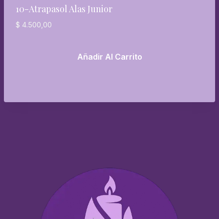
10-Atrapasol Alas Junior
$
4.500,00
Añadir Al Carrito