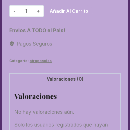
14-
Añadir Al Carrito
Atrapasol
con
Envios A TODO el Pais!
piedra
cantidad
Pagos Seguros
Categoría:
atrapasoles
Valoraciones (0)
Valoraciones
No hay valoraciones aún.
Solo los usuarios registrados que hayan