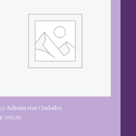
23-Sahumerios Ciudades
$
1.600,00