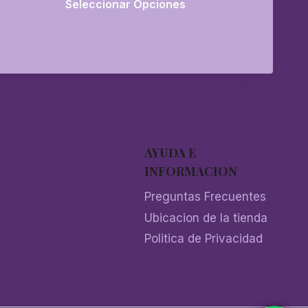
Seleccionar Opciones
Este
producto
tiene
múltiples
variantes.
Las
opciones
AYUDA E
se
INFORMACION
pueden
Preguntas Frecuentes
elegir
en
Ubicacion de la tienda
la
Politica de Privacidad
página
de
producto