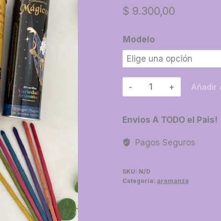
$
9.300,00
Modelo
21-
Añadir 
Lata
coleccionable
Envios A TODO el Pais!
(30
sahumerios
Pagos Seguros
+
porta)
SKU:
N/D
cantidad
Categoría:
aromanza