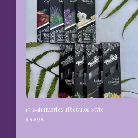
17-Sahumerios Tibetanos Style
$
850,00