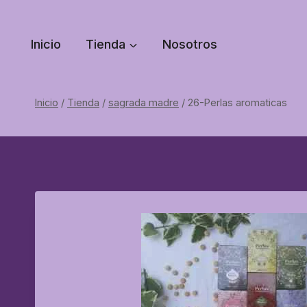
Saltar
al
Inicio
Tienda
Nosotros
contenido
Inicio
/
Tienda
/
sagrada madre
/
26-Perlas aromaticas