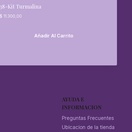
38-Kit Turmalina
$
11.300,00
Añadir Al Carrito
AYUDA E
INFORMACION
Preguntas Frecuentes
Ubicacion de la tienda