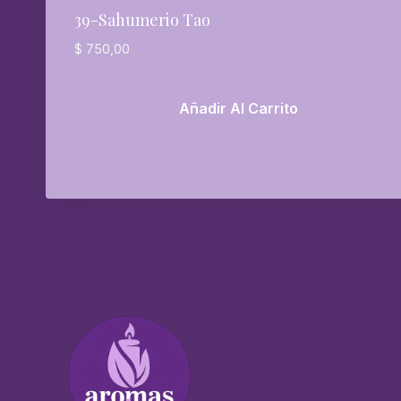
39-Sahumerio Tao
$
750,00
Añadir Al Carrito