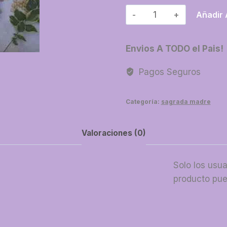
26-
Añadir 
Perlas
aromaticas
Envios A TODO el Pais!
cantidad
Pagos Seguros
Categoría:
sagrada madre
Valoraciones (0)
Solo los usu
producto pue