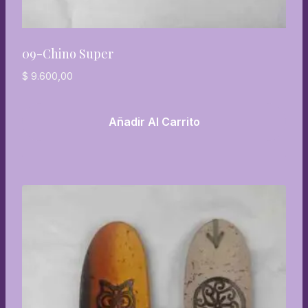
09-Chino Super
$
9.600,00
Añadir Al Carrito