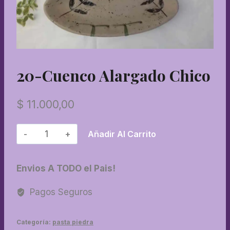
20-Cuenco Alargado Chico
$
11.000,00
20-
Añadir Al Carrito
Cuenco
alargado
Envios A TODO el Pais!
chico
cantidad
Pagos Seguros
Categoría:
pasta piedra