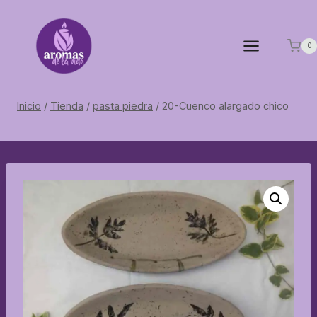
Saltar
al
contenido
0
Inicio
/
Tienda
/
pasta piedra
/
20-Cuenco alargado chico