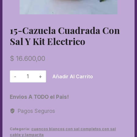
15-Cazuela Cuadrada Con
Sal Y Kit Electrico
$
16.600,00
15-
Añadir Al Carrito
Cazuela
cuadrada
Envios A TODO el Pais!
con
sal
Pagos Seguros
y
kit
Categoría:
cuencos blancos con sal completos con sal
electrico
cable y lamparita