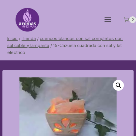
Saltar
al
contenido
0
Inicio
/
Tienda
/
cuencos blancos con sal completos con
sal cable y lamparita
/
15-Cazuela cuadrada con sal y kit
electrico