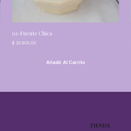
02-Fuente Chica
$
30.800,00
Añadir Al Carrito
TIENDA