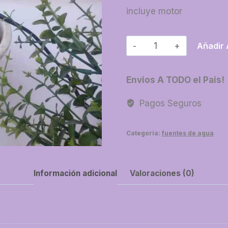
incluye motor
11-
Añadir 
Fuente
cemento
Envios A TODO el Pais!
chica
cantidad
Pagos Seguros
Categoría:
fuentes de agua
Información adicional
Valoraciones (0)