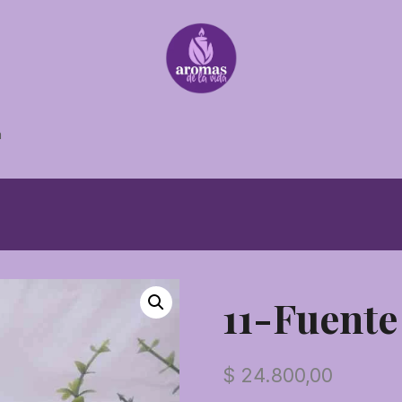
a
11-Fuent
$
24.800,00