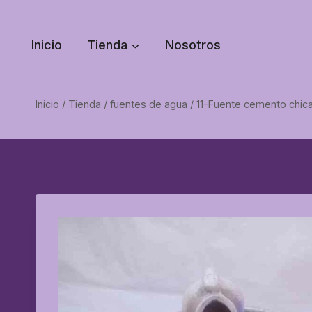
Saltar
al
Inicio
Tienda
Nosotros
contenido
Inicio
/
Tienda
/
fuentes de agua
/
11-Fuente cemento chic