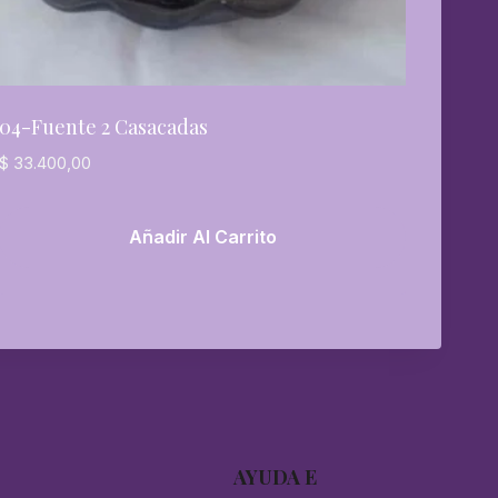
04-Fuente 2 Casacadas
$
33.400,00
Añadir Al Carrito
AYUDA E