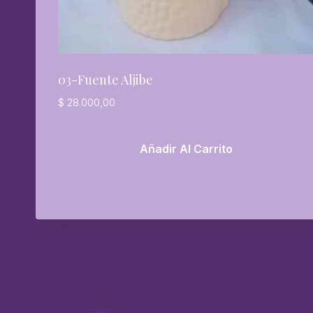
03-Fuente Aljibe
$
28.000,00
Añadir Al Carrito