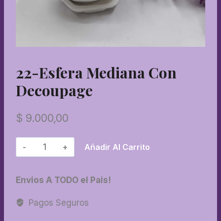
22-Esfera Mediana Con
Decoupage
$
9.000,00
22-
Añadir Al Carrito
Esfera
mediana
Envios A TODO el Pais!
con
decoupage
Pagos Seguros
cantidad