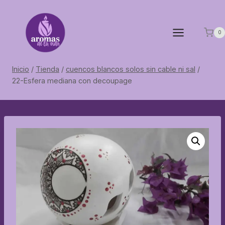
Saltar
al
contenido
0
Inicio
/
Tienda
/
cuencos blancos solos sin cable ni sal
/
22-Esfera mediana con decoupage